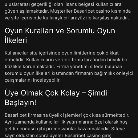
uluslararası geçerliliği olan lisans belgesi kullanıcılara
güven aşılamaktadır. Müşteriler Basaribet casino kısmında
ve site içerisinde kullanışlı bir arayüz ile karşılaşmaktadır.
Oyun Kuralları ve Sorumlu Oyun
İlkeleri
Kullanıcılar site içerisinde oyun limitlerine çok dikkat
etmelidir. Kullanıcıların verileri firma tarafından büyük bir
titizlikle korunmaktadır. Firma yönetimi sitede bulunan
sorumlu oyun ilkeleri kısmından firmanın bağımlılık önleyici
çalışmalarını inceleyebilir.
Üye Olmak Çok Kolay – Şimdi
Başlayın!
Basari bet firmasına üyelik işlemleri çok kısa sürmektedir.
Aynı zamanda kullanıcılar ilk yatırımlarına özel olarak hoş
geldin bonusu gibi promosyonlar kazanmaktadır. Siteye
kayıt olduktan sonra üyeler Basaribet casino giriş