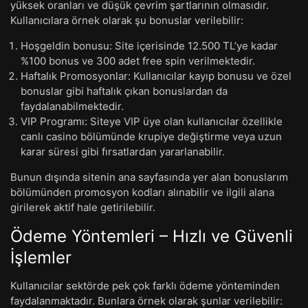
yüksek oranları ve düşük çevrim şartlarının olmasıdır.
Kullanıcılara örnek olarak şu bonuslar verilebilir:
Hoşgeldin bonusu: Site içerisinde 12.500 TL’ye kadar
%100 bonus ve 300 adet free spin verilmektedir.
Haftalık Promosyonlar: Kullanıcılar kayıp bonusu ve özel
bonuslar gibi haftalık çıkan bonuslardan da
faydalanabilmektedir.
VIP Programı: Siteye VIP üye olan kullanıcılar özellikle
canlı casino bölümünde krupiye değiştirme veya uzun
karar süresi gibi fırsatlardan yararlanabilir.
Bunun dışında sitenin ana sayfasında yer alan bonuslarım
bölümünden promosyon kodları alınabilir ve ilgili alana
girilerek aktif hale getirilebilir.
Ödeme Yöntemleri – Hızlı ve Güvenli
İşlemler
Kullanıcılar sektörde pek çok farklı ödeme yönteminden
faydalanmaktadır. Bunlara örnek olarak şunlar verilebilir: