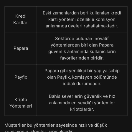
Eski zamanlardan beri kullanılan kredi
Kredi
kartı yöntemi özellikle komisyon
Kartları
anlamında üyeleri rahatlatmaktadır.
Sektörde bulunan inovatif
yöntemlerden biri olan Papara
Papara
güvenlik anlamında kullanıcıların
favorilerinden biridir.
Papara gibi yenilikçi bir yapıya sahip
Payfix
olan Payfix, komisyon bölümünde
iddialı durumdadır.
Bahis severlerin güvenlik ve hız
Kripto
anlamında en sevdiği yöntemler
Yöntemleri
kriptolardır.
Müşteriler bu yöntemler sayesinde hızlı ve düşük
komisyonlu işlemler yapmaktadır.